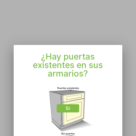
Introducing
NEW
the
Qwikkit
Payment
Portal
Pay Now
¿Hay puertas
existentes en sus
armarios?